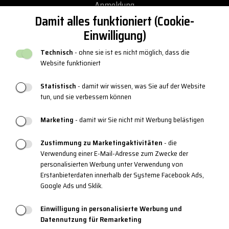
Anmeldung
Damit alles funktioniert (Cookie-
Treuepunkte
Einwilligung)
Geschäftsbedingungen
Technisch
- ohne sie ist es nicht möglich, dass die
Datenschutz-Bestimmungen
Website funktioniert
Rückgabe und Umtausch
Statistisch
- damit wir wissen, was Sie auf der Website
Reklamationen
tun, und sie verbessern können
Neuer katalog
Marketing
- damit wir Sie nicht mit Werbung belästigen
Blog
Zustimmung zu Marketingaktivitäten
- die
Verwendung einer E-Mail-Adresse zum Zwecke der
personalisierten Werbung unter Verwendung von
PRODUKT SUPPORT
Erstanbieterdaten innerhalb der Systeme Facebook Ads,
Google Ads und Sklik.
Größentabellen
Pflege der Kleidung
Einwilligung in personalisierte Werbung und
Datennutzung für Remarketing
Materialien und Technologie