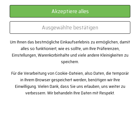
3-Schicht-System
Akzeptiere alles
EYEWEAR
Ausgewählte bestätigen
Zertifikate
Kundenspezifische Produktion
Um Ihnen das bestmögliche Einkaufserlebnis zu ermöglichen, damit
alles so funktioniert, wie es sollte, um Ihre Präferenzen,
Einstellungen, Warenkorbinhalte und viele andere Kleinigkeiten zu
speichern.
Kontakt
Für die Verarbeitung von Cookie-Dateien, also Daten, die temporär
+420 382 222 221
in Ihrem Browser gespeichert werden, benötigen wir Ihre
Einwilligung. Vielen Dank, dass Sie uns erlauben, uns weiter zu
+420 774 968 904
verbessern. Wir behandeln Ihre Daten mit Respekt.
info@progress-cz.cz
Copyright© 2019 PROGRESS sportswear, Ltd.
hoch