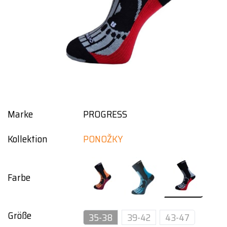
Marke
PROGRESS
Kollektion
PONOŽKY
Farbe
Größe
35-38
39-42
43-47