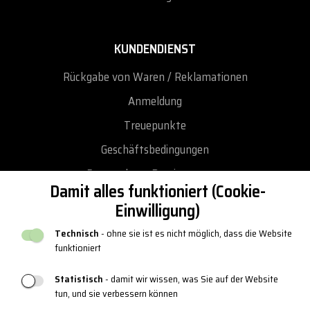
KUNDENDIENST
Rückgabe von Waren / Reklamationen
Anmeldung
Treuepunkte
Geschäftsbedingungen
Datenschutz-Bestimmungen
Damit alles funktioniert (Cookie-
Rückgabe und Umtausch
Einwilligung)
Reklamationen
Technisch
- ohne sie ist es nicht möglich, dass die Website
Neuer katalog
funktioniert
Blog
Statistisch
- damit wir wissen, was Sie auf der Website
tun, und sie verbessern können