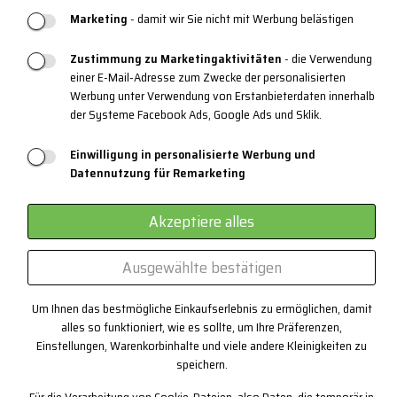
PRODUKT SUPPORT
Marketing
- damit wir Sie nicht mit Werbung belästigen
Größentabellen
Zustimmung zu Marketingaktivitäten
- die Verwendung
einer E-Mail-Adresse zum Zwecke der personalisierten
Pflege der Kleidung
Werbung unter Verwendung von Erstanbieterdaten innerhalb
Materialien und Technologie
der Systeme Facebook Ads, Google Ads und Sklik.
3-Schicht-System
Einwilligung in personalisierte Werbung und
Datennutzung für Remarketing
EYEWEAR
Zertifikate
Akzeptiere alles
Kundenspezifische Produktion
Ausgewählte bestätigen
Kontakt
Um Ihnen das bestmögliche Einkaufserlebnis zu ermöglichen, damit
alles so funktioniert, wie es sollte, um Ihre Präferenzen,
+420 382 222 221
Einstellungen, Warenkorbinhalte und viele andere Kleinigkeiten zu
speichern.
+420 774 968 904