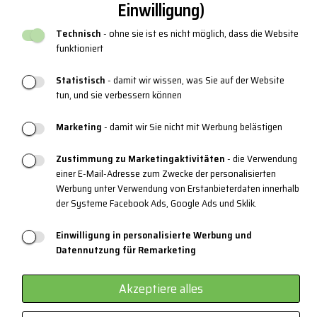
Einwilligung)
Rückgabe und Umtausch
Technisch
- ohne sie ist es nicht möglich, dass die Website
Reklamationen
funktioniert
Neuer katalog
Statistisch
- damit wir wissen, was Sie auf der Website
Blog
tun, und sie verbessern können
Marketing
- damit wir Sie nicht mit Werbung belästigen
PRODUKT SUPPORT
Zustimmung zu Marketingaktivitäten
- die Verwendung
Größentabellen
einer E-Mail-Adresse zum Zwecke der personalisierten
Werbung unter Verwendung von Erstanbieterdaten innerhalb
Pflege der Kleidung
der Systeme Facebook Ads, Google Ads und Sklik.
Materialien und Technologie
Einwilligung in personalisierte Werbung und
3-Schicht-System
Datennutzung für Remarketing
EYEWEAR
Akzeptiere alles
Zertifikate