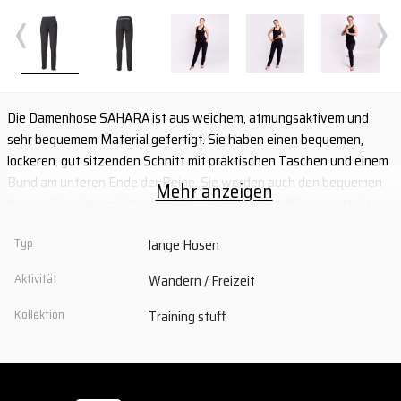
‹
›
Die Damenhose SAHARA ist aus weichem, atmungsaktivem und
sehr bequemem Material gefertigt. Sie haben einen bequemen,
lockeren, gut sitzenden Schnitt mit praktischen Taschen und einem
Bund am unteren Ende der Beine. Sie werden auch den bequemen
Mehr anzeigen
breiten Bund zu schätzen wissen, der sich jedem Körper perfekt
anpasst. Dank dieser Eigenschaften handelt es sich um eine wirklich
Typ
lange Hosen
bequeme und vielseitige Hose, die Bewegungsfreiheit und ein
angenehmes Tragegefühl garantiert.
Aktivität
Wandern / Freizeit
- Weiches, atmungsaktives Stretchmaterial
Kollektion
Training stuff
- breiter, elastischer Komfortbund
- zwei Seitentaschen