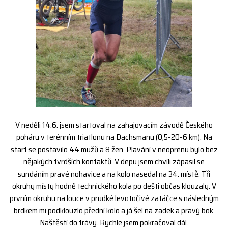
V neděli 14.6. jsem startoval na zahajovacím závodě Českého
poháru v terénním triatlonu na Dachsmanu (0,5-20-6 km). Na
start se postavilo 44 mužů a 8 žen. Plavání v neoprenu bylo bez
nějakých tvrdších kontaktů. V depu jsem chvíli zápasil se
sundáním pravé nohavice a na kolo nasedal na 34. místě. Tři
okruhy místy hodně technického kola po dešti občas klouzaly. V
prvním okruhu na louce v prudké levotočivé zatáčce s následným
brdkem mi podklouzlo přední kolo a já šel na zadek a pravý bok.
Naštěstí do trávy. Rychle jsem pokračoval dál.