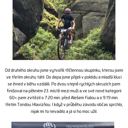
Od druhého okruhu jsme vytvořili tříčlennou skupinku, kterou jsem
ve třetím okruhu táhl. Do depa jsme přijeli v poklidu a mladší kluci
se ihned v běhu vzdálili. Po dvou stejně rychlých okruzích jsem
finišoval na pěkném 23. místě mezi muži a ve své nové kategorii
60+ jsem zvítězil o 7:20 min. před Alešem Fialou a o 9:19 min.
třetím Tondou Hlavizňou. I když v průběhu závodu občas sprchlo,
nijak mi to nevadilo a já si ho moc užil.