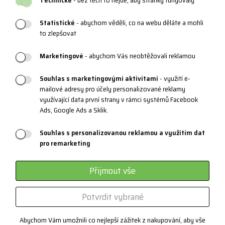
Technické
- bez těch to nejde, aby stránky fungovaly
Katalogy a loga
Statistické
- abychom věděli, co na webu děláte a mohli
Blog
to zlepšovat
Marketingové
- abychom Vás neobtěžovali reklamou
PRODUKTOVÁ PODPORA
Souhlas s marketingovými aktivitami
- využití e-
mailové adresy pro účely personalizované reklamy
Velikostní tabulky
využívající data první strany v rámci systémů Facebook
Údržba oblečení a obuvi
Ads, Google Ads a Sklik.
Materiály a technologie
Souhlas s personalizovanou reklamou a využitím dat
pro remarketing
Systém 3 vrstev
Sportovní brýle - kategorie
Přijmout vše
Certifikáty
Potvrdit vybrané
Zakázková výroba
Abychom Vám umožnili co nejlepší zážitek z nakupování, aby vše