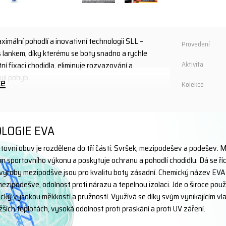
ximální pohodlí a inovativní technologii SLL –
Provedení
s lankem, díky kterému se boty snadno a rychle
í fixaci chodidla, eliminuje rozvazování a
Aktivita
ují pohyb.
ce
Kolekce
ání a udržují nohy v suchu i při delším nošení.
í nárazy, změkčuje došlap a podporuje přirozený
 bezpečnost na každém povrchu a vyjímatelná
LOGIE EVA
tovní obuv je rozdělena do tří částí: Svršek, mezipodešev a podešev. 
ňuje snadné obouvání i bez použití rukou. Boty
m sportovního výkonu a poskytuje ochranu a pohodlí chodidlu. Dá se říci
ky i každodenní nošení – funkční, pohodlné a
výroby mezipodšve jsou pro kvalitu boty zásadní. Chemický název EVA 
mezipodešve, odolnost proti nárazu a tepelnou izolaci. Jde o široce pou
ický vysokou měkkostí a pružností. Využívá se díky svým vynikajícím vl
ižších teplotách, vysoká odolnost proti praskání a proti UV záření.