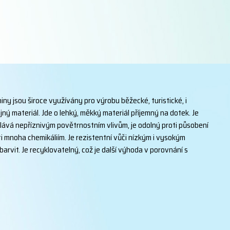
ny jsou široce využívány pro výrobu běžecké, turistické, i
jný materiál. Jde o lehký, měkký materiál příjemný na dotek. Je
olává nepříznivým povětrnostním vlivům, je odolný proti působení
ti mnoha chemikáliím. Je rezistentní vůči nízkým i vysokým
barvit. Je recyklovatelný, což je další výhoda v porovnání s