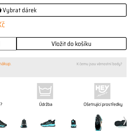
Vybrat dárek
Kč
Vložit do košíku
 nákup.
K čemu jsou věrnostní body?
t?
Údržba
Ošetrující prostředky
›