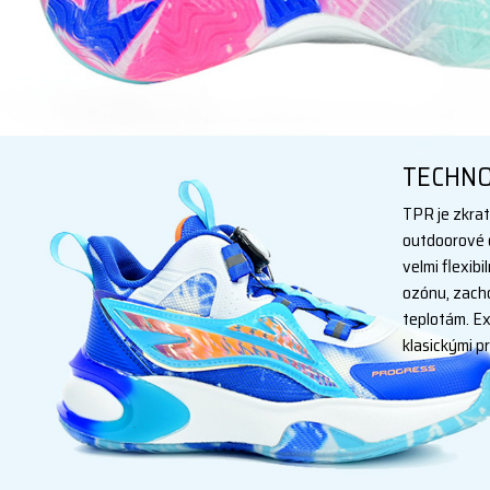
- SLL - Spin Lock Laces - technologie upínacího kolečka
- vzduchodé polštářky tlumící nárazy
- lehký prodyšný materiál
- mezipodešev EVA
- slip-in systém
- vyjímatelná prodyšná vložka
- vysoká odolnost
TECHNO
- nápaditý design
TPR je zkrat
Materiál: EVA + TPR + AIR CUSHION (podrážka)
outdoorové o
velmi flexib
ozónu, zacho
teplotám. Exc
klasickými p