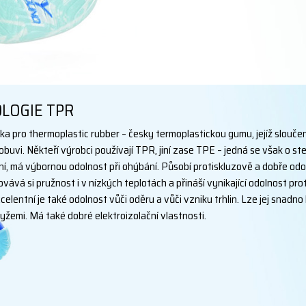
LOGIE TPR
ka pro thermoplastic rubber – česky termoplastickou gumu, jejíž sloučeni
buvi. Někteří výrobci používají TPR, jiní zase TPE – jedná se však o ste
ilní, má výbornou odolnost při ohýbání. Působí protiskluzově a dobře od
vává si pružnost i v nízkých teplotách a přináší vynikající odolnost pro
elentní je také odolnost vůči oděru a vůči vzniku trhlin. Lze jej snadno 
ryžemi. Má také dobré elektroizolační vlastnosti.