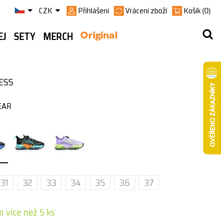
CZK
Přihlášení
Vrácení zboží
Košík
(0)
EJ
SETY
MERCH
Original
ESS
EAR
31
32
33
34
35
36
37
 více než 5 ks