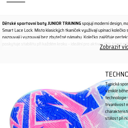
Dětské sportovní boty JUNIOR TRAINING
spojují moderní design, ma
Smart Lace Lock. Místo klasických tkaniček využívají upínací kolečko 
nazouvají i vyzouvají bez zbytečné námahy. Kolečko zajišťuje perfektn
poskytuje stabilitu při každém kroku – ideální pro aktivní děti, které mil
Zobrazit ví
Díky lehkému prodyšnému textilnímu svršku mají boty výborné odvětráv
TPR podrážka s ergonomickým designem a vzduchovými polštářky tlum
pohyb při chůzi i běhu. Protiskluzová syntetická podrážka zajišťuje
TECHNO
prodyšná vložka zvyšuje komfort při nošení.
Typická spor
Stylový vzhled s moderní konstrukcí slip-on se zpevněnou patou umož
vzniklé běhe
JUNIOR TRAINING jsou ideální volbou pro sport, školní aktivity, trénin
technologie 
navržené s ohledem na potřeby dětí.
trvanlivost 
charakterist
Potřebujete větší velikost? Najdete ji zde!
stálost při n