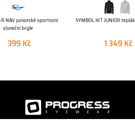
R NAV juniorské sportovní
SYMBOL JKT JUNIOR teplák
sluneční brýle
399 Kč
1 349 Kč