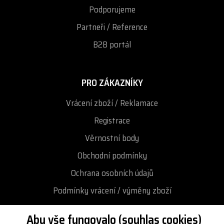
Podporujeme
Partneři / Reference
B2B portál
PRO ZÁKAZNÍKY
Vrácení zboží / Reklamace
Registrace
Věrnostní body
Obchodní podmínky
Ochrana osobních údajů
Podmínky vrácení / výměny zboží
Reklamační řád
Aby vše fungovalo (souhlas cookies)