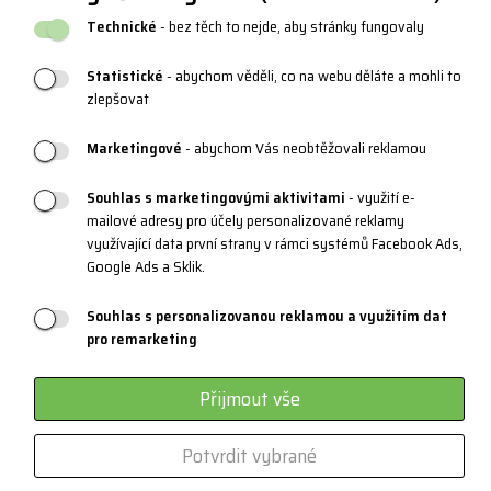
Katalogy a loga
Technické
- bez těch to nejde, aby stránky fungovaly
Blog
Statistické
- abychom věděli, co na webu děláte a mohli to
zlepšovat
PRODUKTOVÁ PODPORA
Marketingové
- abychom Vás neobtěžovali reklamou
Velikostní tabulky
Souhlas s marketingovými aktivitami
- využití e-
Údržba oblečení a obuvi
mailové adresy pro účely personalizované reklamy
využívající data první strany v rámci systémů Facebook Ads,
Materiály a technologie
Google Ads a Sklik.
Systém 3 vrstev
Souhlas s personalizovanou reklamou a využitím dat
Sportovní brýle - kategorie
pro remarketing
Certifikáty
Přijmout vše
Zakázková výroba
Potvrdit vybrané
Kontakt