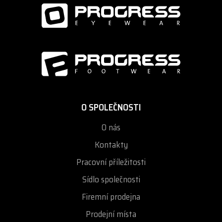
Pevné pouzdro, které
maximálně chrání před nárazy, poškozením a
poškrábáním
je součástí balení.
>>>
Chcete vědět víc?
- 100% UV ochrana
- široké zorné pole
- ventilační systém
O SPOLEČNOSTI
- nízká hmotnost
- ergonomický tvar
O nás
- Revo coating
- nastavitelný nosník
Kontakty
- látkový sáček a pevné pouzdro součástí balení
Pracovní příležitosti
kategorie:
CAT 3
Sídlo společnosti
obroučky: TR90
Firemní prodejna
skla: polykarbonátové čočky UV400
Prodejní místa