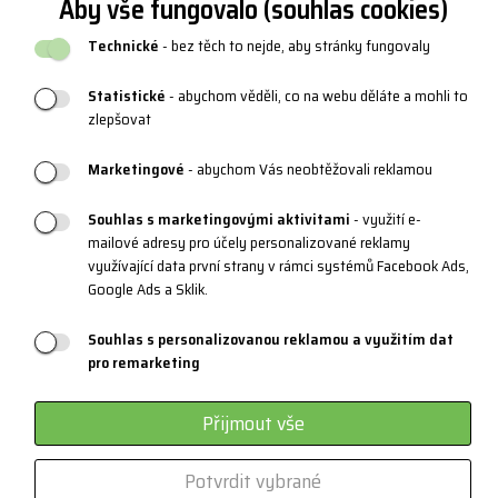
Aby vše fungovalo (souhlas cookies)
Katalogy a loga
Technické
- bez těch to nejde, aby stránky fungovaly
Blog
Statistické
- abychom věděli, co na webu děláte a mohli to
zlepšovat
PRODUKTOVÁ PODPORA
Marketingové
- abychom Vás neobtěžovali reklamou
Velikostní tabulky
Souhlas s marketingovými aktivitami
- využití e-
Údržba oblečení a obuvi
mailové adresy pro účely personalizované reklamy
využívající data první strany v rámci systémů Facebook Ads,
Materiály a technologie
Google Ads a Sklik.
Systém 3 vrstev
Souhlas s personalizovanou reklamou a využitím dat
Sportovní brýle - kategorie
pro remarketing
Certifikáty
Přijmout vše
Zakázková výroba
Potvrdit vybrané