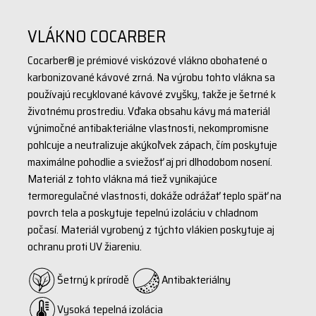
kávové zrná
- absorbuje a neutralizuje akýkoľvek zápach
VLÁKNO COCARBER
- mimoriadne antibakteriálne vlastnosti
Cocarber® je prémiové viskózové vlákno obohatené o
- zaisťuje ochranu proti UV žiareniu
karbonizované kávové zrná. Na výrobu tohto vlákna sa
- ploché švy pre pohodlný a neobmedzený pohyb
používajú recyklované kávové zvyšky, takže je šetrné k
materiál: 40% akryl + 37% viskóza (Cocarber®) + 18%polyester +
životnému prostrediu. Vďaka obsahu kávy má materiál
5%Elastan
výnimočné antibakteriálne vlastnosti, nekompromisne
gramáž: 200 g/m2
pohlcuje a neutralizuje akýkoľvek zápach, čím poskytuje
maximálne pohodlie a sviežosť aj pri dlhodobom nosení.
Materiál z tohto vlákna má tiež vynikajúce
termoregulačné vlastnosti, dokáže odrážať teplo späť na
povrch tela a poskytuje tepelnú izoláciu v chladnom
počasí. Materiál vyrobený z týchto vlákien poskytuje aj
ochranu proti UV žiareniu.
Šetrný k prírodě
Antibakteriálny
Vysoká tepelná izolácia