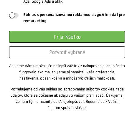
Materiály a technológie
Ads, Google Ads a Sklik.
Systém 3 vrstiev
Súhlas s personalizovanou reklamou a využitím dát pre
Športové okuliare
remarketing
Certifikáty
Prijať všetko
Zákazková výroba
Potvrdiť vybrané
Kontakt
Aby sme Vám umožnili čo najlepší zážitok z nakupovania, aby všetko
fungovalo ako má, aby sme si pamätali Vaše preferencie,
+420 382 222 221
nastavenia, obsah košíka a množstvo ďalších maličkostí.
+420 774 968 904
Potrebujeme od Vás súhlas so spracovaním súborov cookies, teda
info@progress-cz.cz
údajov, ktoré sa dočasne ukladajú vo vašom prehliadači. Ďakujeme,
že nám tým umožníte sa ďalej zlepšovať. Budeme sa k Vašim
údajom správať slušne.
Copyright© 2019 PROGRESS sportswear, Ltd.