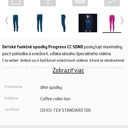
‹
›
Detské funkčné spodky Progress CC SDND
poskytuje maximálny
pocit pohodlia a sviežosti, vďaka obsahu špeciálneho vlákna
Cocarber. Jedná sa o špičkové viskózové vlákno, ktoré je obohatené
o kávové zrná. Vďaka tomu má materiál mimoriadne antibakteriálne
Zobraziť viac
vlastnosti, nekompromisne absorbuje a neutralizuje zápach. Na
výrobu tohto vlákna sa používajú recyklované zvyšky kávy, preto je
Provedenie
dlhé spodky
výroba šetrná k životnému prostrediu. Materiál tiež poskytuje
vysokú tepelnú izoláciu v chladnom počasí a zaisťuje ochranu proti
Kolekcia
Coffee collection
UV žiareniu.
Certifikát
OEKO-TEX STANDARD 100
- maximálny pocit pohodlia, sviežosti a vysoká tepelná izolácia v
chladnom počasí
- Cocarber® špičkové viskózové vlákno obohatené o karbonizované