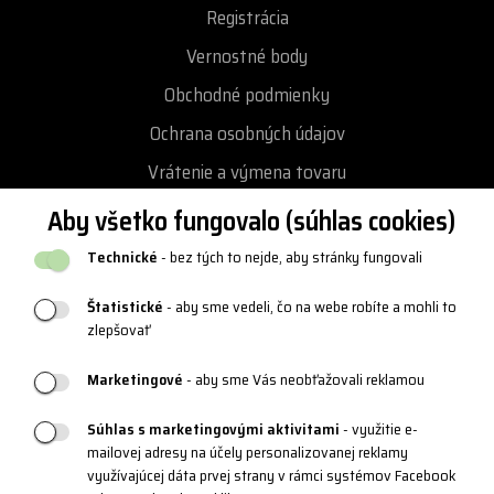
Registrácia
Vernostné body
Obchodné podmienky
Ochrana osobných údajov
Vrátenie a výmena tovaru
Reklamácie
Aby všetko fungovalo (súhlas cookies)
Katalógy a logy
Technické
- bez tých to nejde, aby stránky fungovali
Blog
Štatistické
- aby sme vedeli, čo na webe robíte a mohli to
zlepšovať
PRODUKTOVÁ PODPORA
Marketingové
- aby sme Vás neobťažovali reklamou
Veľkostné tabuľky
Súhlas s marketingovými aktivitami
- využitie e-
mailovej adresy na účely personalizovanej reklamy
Údržba oblečenia
využívajúcej dáta prvej strany v rámci systémov Facebook