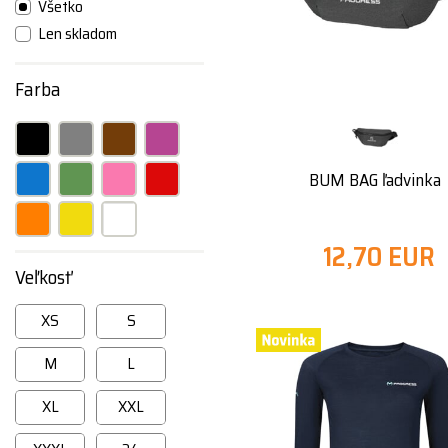
Všetko
Len skladom
Farba
BUM BAG ľadvinka
12,70 EUR
Veľkosť
XS
S
M
L
XL
XXL