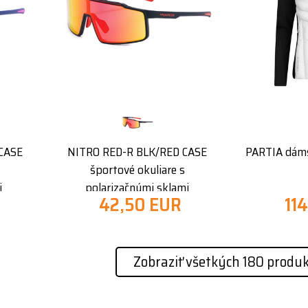
CASE
NITRO RED-R BLK/RED CASE
PARTIA dáms
športové okuliare s
i
polarizačnými sklami
42,50 EUR
11
Zobraziť všetkých 180 produ