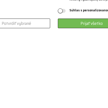
Súhlas s personalizovano
Potvrdiť vybrané
Prijať všetko