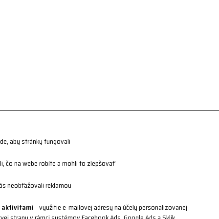
jde, aby stránky fungovali
i, čo na webe robíte a mohli to zlepšovať
ás neobťažovali reklamou
 aktivitami
- využitie e-mailovej adresy na účely personalizovanej
rvej strany v rámci systémov Facebook Ads, Google Ads a Sklik.