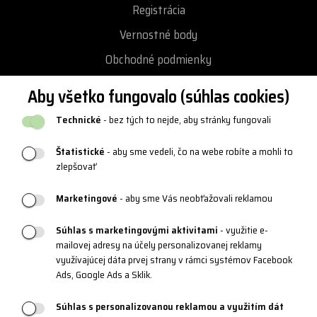
Registrácia
Vernostné body
Obchodné podmienky
Ochrana osobných údajov
Aby všetko fungovalo (súhlas cookies)
Vrátenie a výmena tovaru
Technické
- bez tých to nejde, aby stránky fungovali
Reklamácie
Štatistické
- aby sme vedeli, čo na webe robíte a mohli to
Katalógy a logy
zlepšovať
Blog
Marketingové
- aby sme Vás neobťažovali reklamou
Súhlas s marketingovými aktivitami
- využitie e-
PRODUKTOVÁ PODPORA
mailovej adresy na účely personalizovanej reklamy
využívajúcej dáta prvej strany v rámci systémov Facebook
Veľkostné tabuľky
Ads, Google Ads a Sklik.
Údržba oblečenia
Súhlas s personalizovanou reklamou a využitím dát
Materiály a technológie