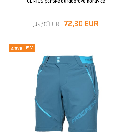
GENIUS pánske outdoorové nohavice
72,30 EUR
85,10 EUR
-15%