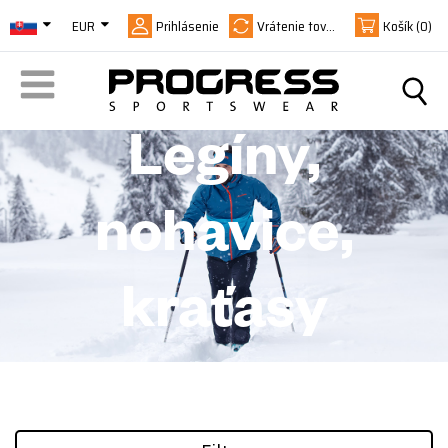
EUR
Prihlásenie
Vrátenie tovaru
Košík
(0)
Legíny,
nohavice,
kraťasy