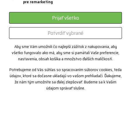
pre remarketing
Systém 3 vrstiev
Prijať všetko
Športové okuliare
Certifikáty
Potvrdiť vybrané
Zákazková výroba
Aby sme Vám umožnili čo najlepší zážitok z nakupovania, aby
všetko fungovalo ako má, aby sme si pamätali Vaše preferencie,
nastavenia, obsah košíka a množstvo ďalších maličkostí.
Kontakt
Potrebujeme od Vás súhlas so spracovaním súborov cookies, teda
+420 382 222 221
údajov, ktoré sa dočasne ukladajú vo vašom prehliadači. Ďakujeme,
že nám tým umožníte sa ďalej zlepšovať. Budeme sa k Vašim
+420 774 968 904
údajom správať slušne.
info@progress-cz.cz
Copyright© 2019 PROGRESS sportswear, Ltd.