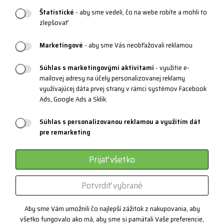
Štatistické
- aby sme vedeli, čo na webe robíte a mohli to
Katalógy a logy
zlepšovať
Blog
Marketingové
- aby sme Vás neobťažovali reklamou
Súhlas s marketingovými aktivitami
- využitie e-
PRODUKTOVÁ PODPORA
mailovej adresy na účely personalizovanej reklamy
využívajúcej dáta prvej strany v rámci systémov Facebook
Veľkostné tabuľky
Ads, Google Ads a Sklik.
Údržba oblečenia
Súhlas s personalizovanou reklamou a využitím dát
Materiály a technológie
pre remarketing
Systém 3 vrstiev
Prijať všetko
Športové okuliare
Certifikáty
Potvrdiť vybrané
Zákazková výroba
Aby sme Vám umožnili čo najlepší zážitok z nakupovania, aby
všetko fungovalo ako má, aby sme si pamätali Vaše preferencie,