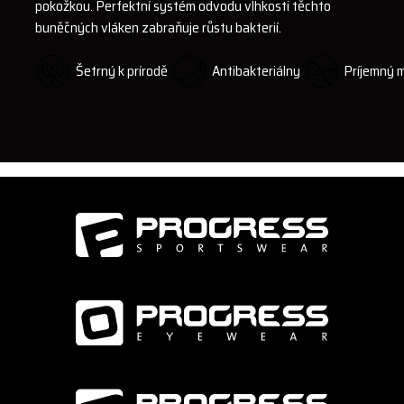
pokožkou. Perfektní systém odvodu vlhkosti těchto
buněčných vláken zabraňuje růstu bakterií.
Šetrný k prírodě
Antibakteriálny
Príjemný m