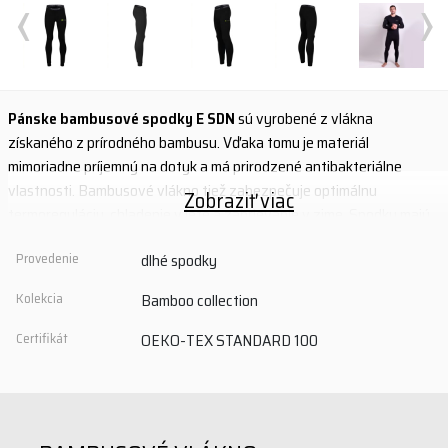
‹
›
Pánske bambusové spodky E SDN
sú vyrobené z vlákna
získaného z prírodného bambusu. Vďaka tomu je materiál
mimoriadne príjemný na dotyk a má prirodzené antibakteriálne
vlastnosti. Bambusové vlákno tiež zabezpečuje optimálnu
Zobraziť viac
termoreguláciu, chladenie v lete a zahrievanie v zime. Spodky majú
anatomický strih a ploché švy pre pohodlné nosenie.
Provedenie
dlhé spodky
- Mimoriadne príjemný na dotyk
Kolekcia
Bamboo collection
- prírodné antibakteriálne vlastnosti
- optimálna termoregulácia
Certifikát
OEKO-TEX STANDARD 100
- anatomický rez
- ploché švy
Materiál: 65% viskóza (bambus) + 30% Tencel + 5% elastan