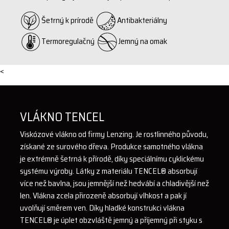
Šetrný k prírodě
Antibakteriálny
Termoregulačný
Jemný na omak
<
VLÁKNO TENCEL
Viskózové vlákno od firmy Lenzing. Je rostlinného původu,
získané ze surového dřeva. Produkce samotného vlákna
je extrémně šetrná k přírodě, díky speciálnímu cyklickému
systému výroby. Látky z materiálu TENCEL® absorbují
více než bavlna, jsou jemnější než hedvábí a chladivější než
len. Vlákna zcela přirozeně absorbují vlhkost a pak jí
uvolňují směrem ven. Díky hladké konstrukci vlákna
TENCEL® je úplet obzvláště jemný a příjemný při styku s