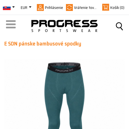
EUR
Prihlásenie
Vrátenie tovaru
Košík
(0)
E SDN pánske bambusové spodky