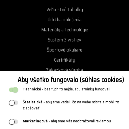
Veľkostné tabuľky
Údržba oblečenia
Materiály a technológie
Systém 3 vrstiev
Športové okuliare
Certifikáty
Zákazková výroba
Aby všetko fungovalo (súhlas cookies)
Technické
- bez tých to nejde, aby stránky fungovali
Kontakt
+420 382 222 221
Štatistické
- aby sme vedeli, čo na webe robíte a mohli to
zlepšovať
+420 774 968 904
Marketingové
- aby sme Vás neobťažovali reklamou
info@progress-cz.cz