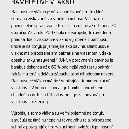
BAMBUSOVÉ VLÁKNO
Bambusové vlákno je výraz používaný pre textilnú
surovinu získavanú zo stonky bambusu. Vlákna na
priemyselné spracovanie textilu sú známe až od konca 20.
storočia. Až v roku 2007 bola na európsky trh uvedená
priadza. Ide o viskózové vlákno vyrobené z bambusu,
ktoré je na dotyk príjemnejšie ako bavlna. Bambusové
vlákno má prirodzené antibakteriálne vlastnosti vďaka
obsahu látky nazývanej "KUN". V porovnaní s bavlnou je
bambus dokonca až o 60 % odolnejší voči rastu baktérií,
takže materiál odoláva zápachu aj pri dlhodobom nosení.
Bambusové vlákno má tiež vynikajúce termoregulačné
vlastnosti. V horúcom počasí je bambus prirodzene
chladný na dotyk a táto vlastnosť je zachovaná pre
vlastnosti pleteniny.
Výrobky z tohto vlákna sú veľmi príjemné na dotyk,
zaručujú optimálnu tepelnú rovnováhu tela, prirodzene
schnú a poskytujú dlhotrvajúci pocit sviežosti pri nosení.