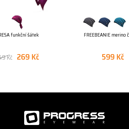
RESA funkční šátek
FREEBEANIE merino č
269 Kč
599 Kč
49 Kč