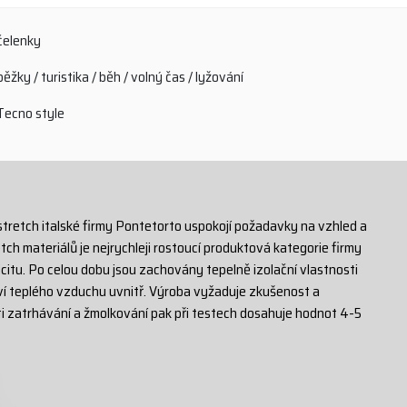
čelenky
běžky / turistika / běh / volný čas / lyžování
Tecno style
stretch italské firmy Pontetorto uspokojí požadavky na vzhled a
ch materiálů je nejrychleji rostoucí produktová kategorie firmy
citu. Po celou dobu jsou zachovány tepelně izolační vlastnosti
ví teplého vzduchu uvnitř. Výroba vyžaduje zkušenost a
ti zatrhávání a žmolkování pak při testech dosahuje hodnot 4-5