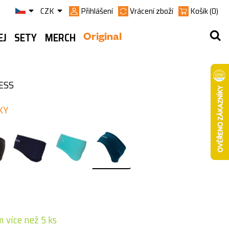
CZK
Přihlášení
Vrácení zboží
Košík
(0)
EJ
SETY
MERCH
Original
ESS
KY
 více než 5 ks