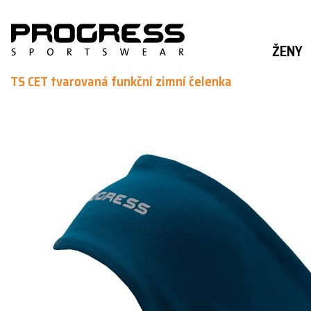
ŽENY
TS CET tvarovaná funkční zimní čelenka