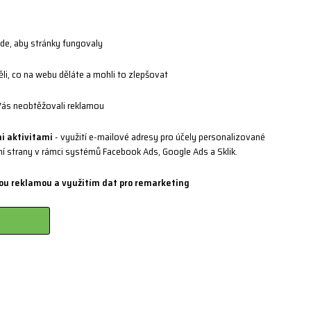
jde, aby stránky fungovaly
2 221
i, co na webu děláte a mohli to zlepšovat
68 904
ás neobtěžovali reklamou
ss-cz.cz
i aktivitami
- využití e-mailové adresy pro účely personalizované
vní strany v rámci systémů Facebook Ads, Google Ads a Sklik.
ou reklamou a využitím dat pro remarketing
nahoru
^