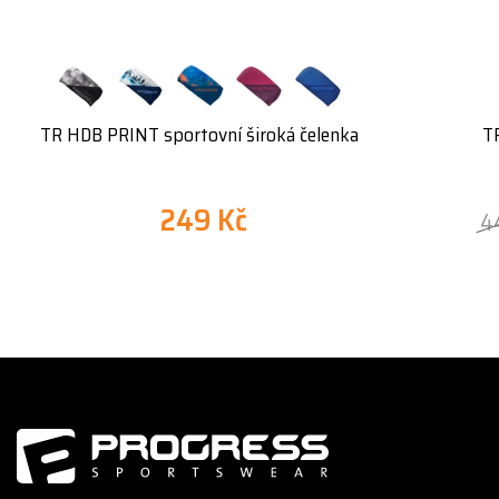
TR HDB PRINT sportovní široká čelenka
T
249 Kč
4