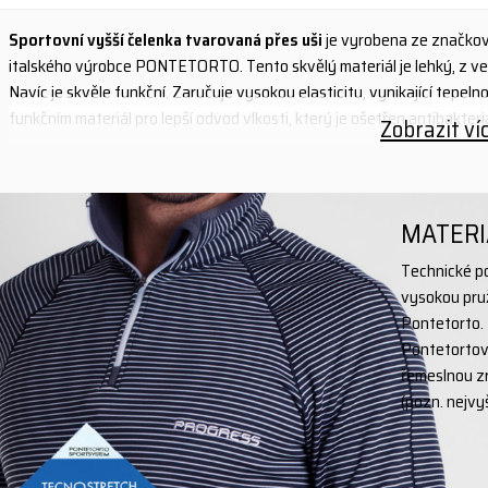
Sportovní vyšší čelenka tvarovaná přes uši
je vyrobena ze značk
italského výrobce PONTETORTO. Tento skvělý materiál je lehký, z ven
Navíc je skvěle funkční. Zaručuje vysokou elasticitu, vynikající tepelno
funkčním materiál pro lepší odvod vlkosti, který je ošetřen antibakt
Zobrazit ví
- značkový technický materiál TECNOSTRETCH
- vysoká elasticita, maximální tepelná izolace a rychlé osychání
- vnitřní část antibakteriální úpravou STOP BACTERIA
MATERI
materiál: 88% polyester + 12% Elastan (TECNOSTRETCH) / 70% poly
Technické po
vysokou pruž
Pontetorto. 
Pontetortovs
řemeslnou zr
(pozn. nejvyš