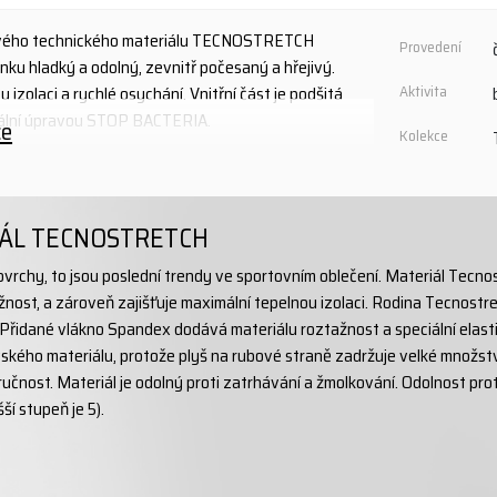
ového technického materiálu TECNOSTRETCH
Provedení
ku hladký a odolný, zevnitř počesaný a hřejivý.
u izolaci a rychlé osychání. Vnitřní část je podšitá
Aktivita
eriální úpravou STOP BACTERIA.
ce
Kolekce
ÁL TECNOSTRETCH
propylen+ 30% polyester
vrchy, to jsou poslední trendy ve sportovním oblečení. Materiál Tecno
nost, a zároveň zajišťuje maximální tepelnou izolaci. Rodina Tecnostret
Přidané vlákno Spandex dodává materiálu roztažnost a speciální elasti
kého materiálu, protože plyš na rubové straně zadržuje velké množst
učnost. Materiál je odolný proti zatrhávání a žmolkování. Odolnost pro
ší stupeň je 5).