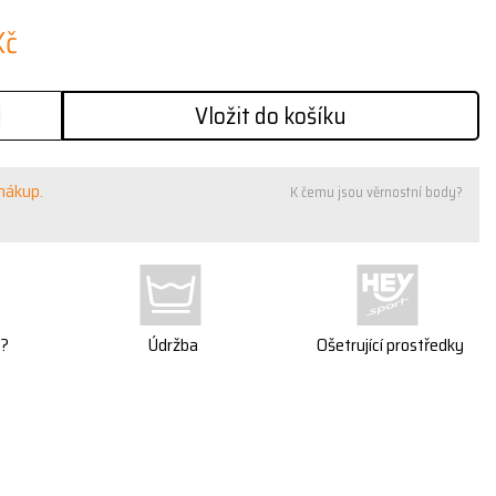
Kč
Vložit do košíku
 nákup.
K čemu jsou věrnostní body?
t?
Údržba
Ošetrující prostředky