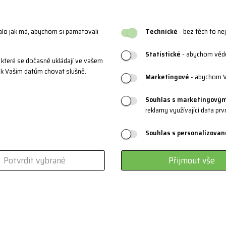
alo jak má, abychom si pamatovali
Technické
- bez těch to ne
PRODUKTOVÁ PODPORA
Kontakt
Velikostní tabulky
+420 382 22
Statistické
- abychom věděl
které se dočasně ukládají ve vašem
Údržba oblečení a obuvi
+420 774 9
 k Vašim datům chovat slušně.
Marketingové
- abychom V
Materiály a technologie
info@progre
Systém 3 vrstev
Souhlas s marketingovým
reklamy využívající data pr
Sportovní brýle - kategorie
 zboží
Certifikáty
Souhlas s personalizovan
Zakázková výroba
Potvrdit vybrané
Přijmout vše