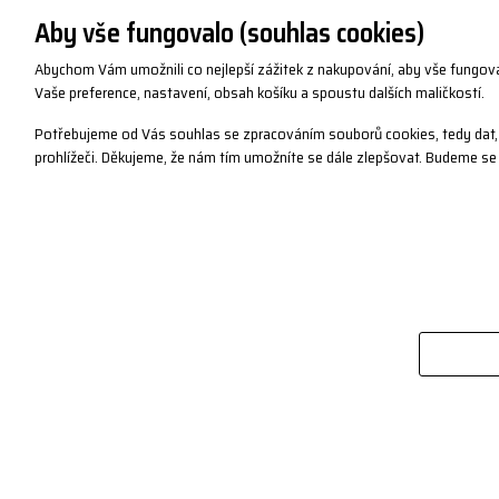
Aby vše fungovalo (souhlas cookies)
Abychom Vám umožnili co nejlepší zážitek z nakupování, aby vše fungov
O SPOLEČNOSTI
PRO ZÁKAZNÍKY
Vaše preference, nastavení, obsah košíku a spoustu dalších maličkostí.
O nás
Vrácení zboží / Reklamace
Potřebujeme od Vás souhlas se zpracováním souborů cookies, tedy dat, 
Kontakty
Registrace
prohlížeči. Děkujeme, že nám tím umožníte se dále zlepšovat. Budeme se
Pracovní příležitosti
Věrnostní body
Sídlo společnosti
Obchodní podmínky
Firemní prodejna
Ochrana osobních údajů
Prodejní místa
Podmínky vrácení / výměny
Podporujeme
Reklamační řád
Partneři / Reference
Katalogy a loga
B2B portál
Blog
Copyright© 2019 PROGRESS sportswear, s.r.o.